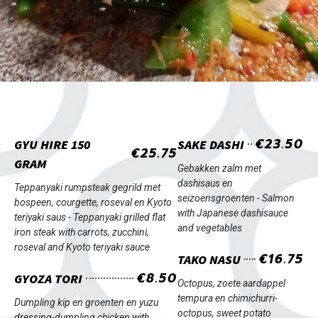
€23.50
GYU HIRE 150
SAKE DASHI
€25.75
GRAM
Gebakken zalm met
dashisaus en
Teppanyaki rumpsteak gegrild met
seizoensgroenten -
Salmon
bospeen, courgette, roseval en Kyoto
with Japanese dashisauce
teriyaki saus -
Teppanyaki grilled flat
and vegetables
iron steak with carrots, zucchini,
roseval and Kyoto teriyaki sauce
€16.75
TAKO NASU
€8.50
GYOZA TORI
Octopus, zoete aardappel
tempura en chimichurri-
Dumpling kip en groenten en yuzu
octopus, sweet potato
dressing-
dumpling chicken with