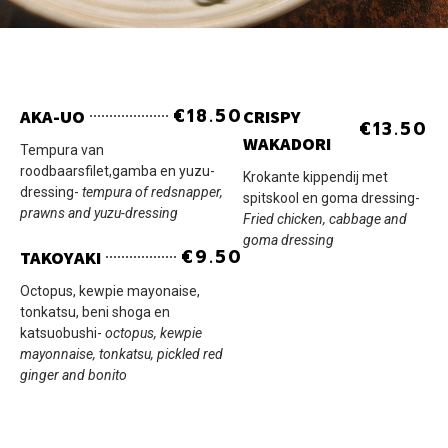
€18.50
AKA-UO
CRISPY
€13.50
WAKADORI
Tempura van
roodbaarsfilet,gamba en yuzu-
Krokante kippendij met
dressing-
tempura of redsnapper,
spitskool en goma dressing-
prawns and yuzu-dressing
Fried chicken, cabbage and
goma dressing
€9.50
TAKOYAKI
Octopus, kewpie mayonaise,
tonkatsu, beni shoga en
katsuobushi-
octopus, kewpie
mayonnaise, tonkatsu, pickled red
ginger and bonito