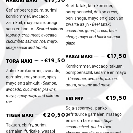
NABURI MAKI
Beef tataki, komkommer,
Geflambeerde zalm, surimi,
pompoenschil, daikon cress,
komkommer, avocado,
beni shoga, mayo en glaze van
zalmkuit, mayonaise, unagi
zwarte azijn -
Beef tataki,
saus en bonito -
Seared salmon
cucumber, gourd, cress, beni
topping, crab meat, avocado,
shoga, mayo and black vinegar
cucumber, salmon roe, mayo,
glaze
unagi sauce and bonito
€17,50
YASAI MAKI
€19,50
TORA MAKI
Komkommer, avocado, takuan,
Zalm, komkommer, avocado,
pompoenschil, sesame en mayo
garnalen, mayonaise, spicy
-
Cucumber, avocado, takuan,
mayo en zalmkuit -
Salmon,
gourd, sesame and mayo
avocado, cucumber, prawns,
mayo, spicy mayo and salmon
€19,50
EBI FRY
roe
Soja-sesamvel, panko
€20,50
TIGER MAKI
gefrituurde garnalen, masago
en serori tare saus -
Soja-
Takuan, ebi fry, surimi,
sesamesheet, panko fried
garnalen, furikake, wasabi
shrimps, capelin roe and serori