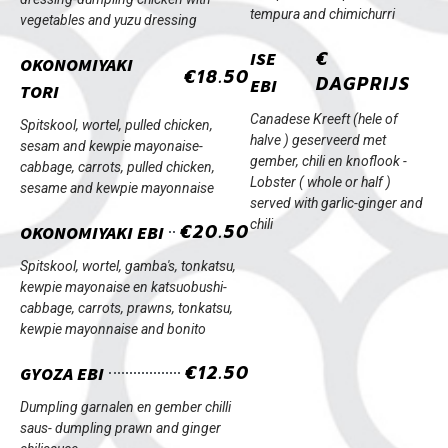
tempura and chimichurri
vegetables and yuzu dressing
€
ISE
OKONOMIYAKI
€18.50
DAGPRIJS
EBI
TORI
Canadese Kreeft (hele of
Spitskool, wortel, pulled chicken,
halve ) geserveerd met
sesam and kewpie mayonaise-
gember, chili en knoflook -
cabbage, carrots, pulled chicken,
Lobster ( whole or half )
sesame and kewpie mayonnaise
served with garlic-ginger and
chili
€20.50
OKONOMIYAKI EBI
Spitskool, wortel, gamba's, tonkatsu,
kewpie mayonaise en katsuobushi-
cabbage, carrots, prawns, tonkatsu,
kewpie mayonnaise and bonito
€12.50
GYOZA EBI
Dumpling garnalen en gember chilli
saus-
dumpling prawn and ginger