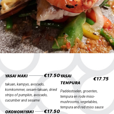
€17.50
YASAI MAKI
YASAI
€17.75
TEMPURA
takuan, kampyo, avocado,
komkommer, sesam-
takuan, dried
Paddestoelen, groenten,
strips of pumpkin, avocado,
tempura en rode miso-
cucumber and sesame
mushrooms, vegetables,
tempura and red miso sauce
€17.50
OKONOMIYAKI