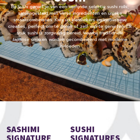
Bij Sushi geniet je van een verfijnde selectie sushi rolls,
samengesteld met verse ingrediënten en unieke
smaakcombinaties. Kies uit klassiekers en innovatieve
creaties, perfect om te delen of zelf van te genieten. Elk
stuk sushi is zorgvuldig bereid, waarbij traditionele
Japanse smaken worden gecombineerd met moderne
invloeden.
SASHIMI
SUSHI
SIGNATURE
SIGNATURES