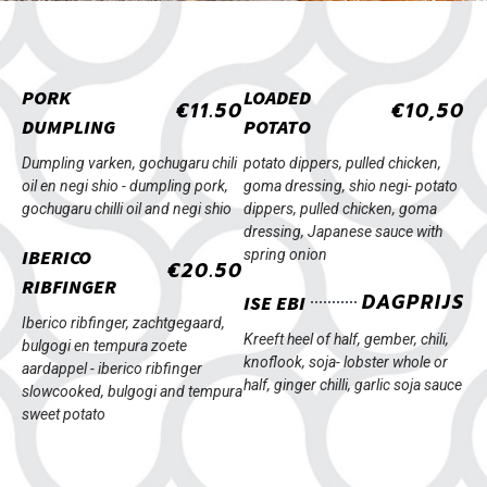
PORK
LOADED
€11.50
€10,50
DUMPLING
POTATO
Dumpling varken, gochugaru chili
potato dippers, pulled chicken,
oil en negi shio -
dumpling pork,
goma dressing, shio negi-
potato
gochugaru chilli oil and negi shio
dippers, pulled chicken, goma
dressing, Japanese sauce with
IBERICO
spring onion
€20.50
RIBFINGER
DAGPRIJS
ISE EBI
Iberico ribfinger, zachtgegaard,
Kreeft heel of half, gember, chili,
bulgogi en tempura zoete
knoflook, soja-
lobster whole or
aardappel -
iberico ribfinger
half, ginger chilli, garlic soja sauce
slowcooked, bulgogi and tempura
sweet potato