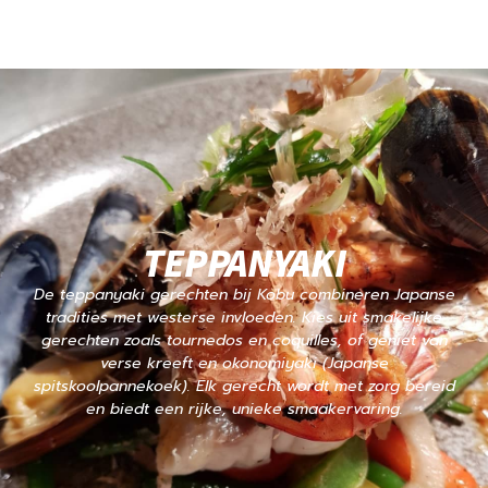
TEPPANYAKI
De teppanyaki gerechten bij Kobu combineren Japanse
tradities met westerse invloeden. Kies uit smakelijke
gerechten zoals tournedos en coquilles, of geniet van
verse kreeft en okonomiyaki (Japanse
spitskoolpannekoek). Elk gerecht wordt met zorg bereid
en biedt een rijke, unieke smaakervaring.