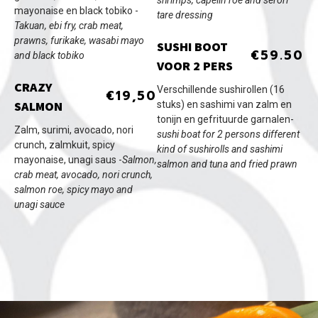
mayonaise en black tobiko -
tare dressing
Takuan, ebi fry, crab meat,
prawns, furikake, wasabi mayo
SUSHI BOOT
€59.50
and black tobiko
VOOR 2 PERS
CRAZY
Verschillende sushirollen (16
€19,50
SALMON
stuks) en sashimi van zalm en
tonijn en gefrituurde garnalen-
Zalm, surimi, avocado, nori
sushi boat for 2 persons different
crunch, zalmkuit, spicy
kind of sushirolls and sashimi
mayonaise, unagi saus -
Salmon,
salmon and tuna and fried prawn
crab meat, avocado, nori crunch,
salmon roe, spicy mayo and
unagi sauce