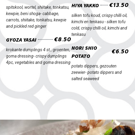
€13.50
HIYA YAKKO
spitskool, wortel, shiitake, tonkatsu,
kewpie, beni shoga-
cabbage,
silken tofu koud, crispy chilli oil,
carrots, shiitake, tonkatsu, kewpie
kimchi en tenkasu -
silken tofu
and pickled red ginger
cold, crispy chilli oil, kimchi and
tenkasu
€8.50
GYOZA YASAI
NORI SHIO
krokante dumplings 4 st., groenten,
€6.50
POTATO
goma dressing-
crispy dumplings
4pc, vegetables and goma dressing
potato dippers, gezouten
zeewier-
potato dippers and
salted seaweed