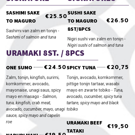
SASHIMI SAKE
SUSHI SAKE
€25.50
€26.50
TO MAGURO
TO MAGURO
8ST/8PCS
Sashimi van zalm en tonijn -
Sashimi of salmon and tuna
Nigiri sushi van zalm en tonijn -
Nigiri sushi of salmon and tuna
URAMAKI 8ST. / 8PCS
€24.50
€20,75
ONE SUMO
SPICY TUNA
Zalm, tonijn, kingfish, surimi,
Tonijn, avocado, komkommer,
komkommer, avocado,
pittige tonijn tartaar, wasabi
mayonaise, unagi saus, spicy
mayo en zwarte tobiko -
Tuna,
mayo en masago -
Salmon,
avocado, cucumber, spicy tuna
tuna, kingfish, crab meat,
tartare, spicy mayo and black
avocado, cucumber, mayo, unagi
tobiko
sauce, spicy mayo and capelin
URAMAKI BEEF
roe
€19,50
TATAKI
€19,50